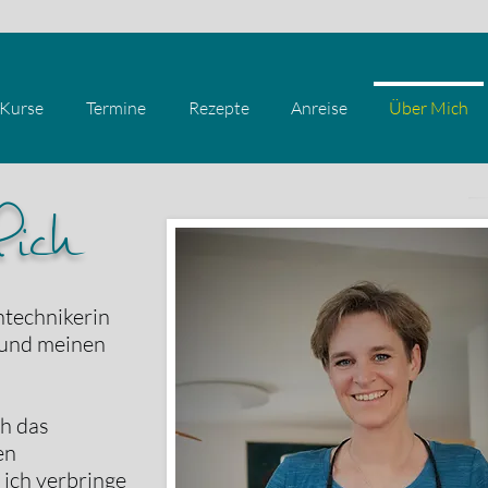
Kurse
Termine
Rezepte
Anreise
Über Mich
ich
ntechnikerin
 und meinen
ch das
en
 ich verbringe